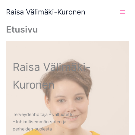
Siirry
Raisa Välimäki-Kuronen
sisältöön
Etusivu
Raisa Välimäki-
Kuronen
Terveydenhoitaja – valtuutettu
– Inhimillisemmän soten ja
perheiden puolesta